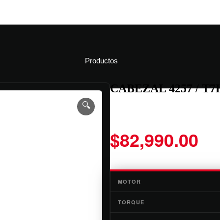
Productos
CABEZAL 4257 / T7H
🔍
$
82,990.00
MOTOR
TORQUE