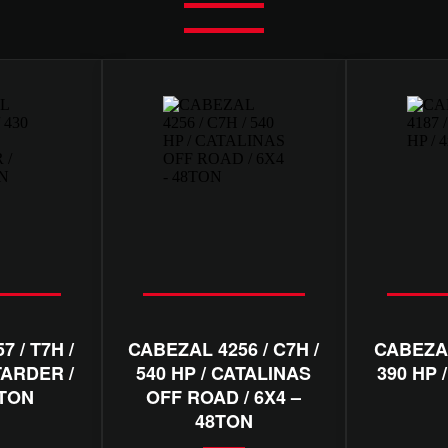
 / T7H /
CABEZAL 4256 / C7H /
CABEZAL
TARDER /
540 HP / CATALINAS
390 HP 
5TON
OFF ROAD / 6X4 –
48TON