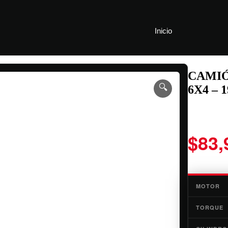
Inicio
CAMIÓN
🔍
6X4 – 
$
83,
MOTOR
TORQUE