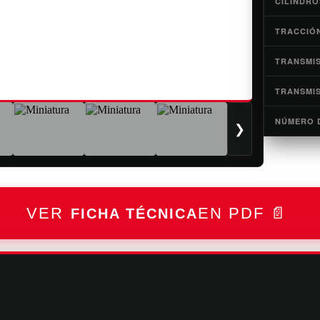
CILINDRO
TRACCIÓ
TRANSMI
TRANSMIS
NÚMERO 
❯
FICHA TÉCNICA