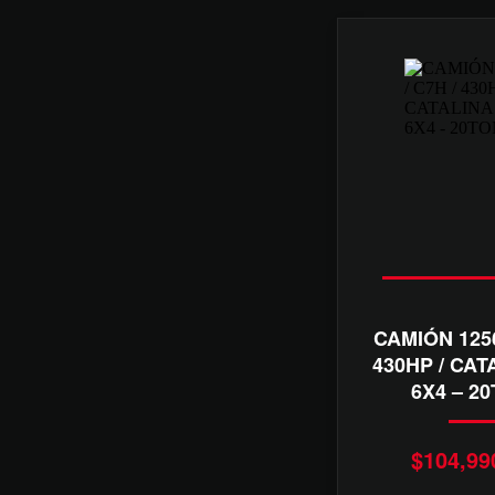
CAMIÓN 1256
430HP / CAT
6X4 – 2
$
104,99