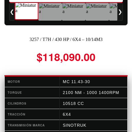
❮
❯
3257 / T7H / 430 HP / 6X4 – 10/14M3
$
118,090.00
MC 11.43-30
MOTOR
2100 NM - 1000 1400RPM
TORQUE
10518 CC
CILINDROS
6X4
TRACCIÓN
SINOTRUK
TRANSMISIÓN MARCA