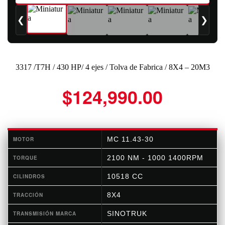
❮
❯
3317 /T7H / 430 HP/ 4 ejes / Tolva de Fabrica / 8X4 – 20M3
$
124,990.00
MC 11.43-30
MOTOR
2100 NM - 1000 1400RPM
TORQUE
10518 CC
CILINDROS
8X4
TRACCIÓN
SINOTRUK
TRANSMISIÓN MARCA