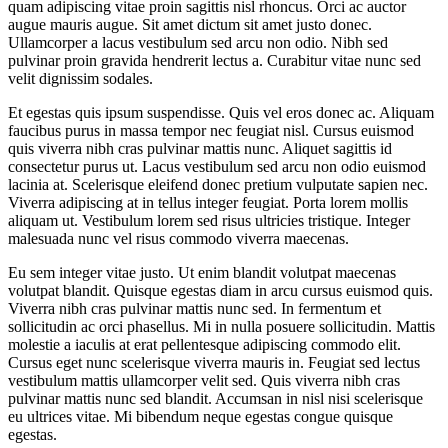
quam adipiscing vitae proin sagittis nisl rhoncus. Orci ac auctor
augue mauris augue. Sit amet dictum sit amet justo donec.
Ullamcorper a lacus vestibulum sed arcu non odio. Nibh sed
pulvinar proin gravida hendrerit lectus a. Curabitur vitae nunc sed
velit dignissim sodales.
Et egestas quis ipsum suspendisse. Quis vel eros donec ac. Aliquam
faucibus purus in massa tempor nec feugiat nisl. Cursus euismod
quis viverra nibh cras pulvinar mattis nunc. Aliquet sagittis id
consectetur purus ut. Lacus vestibulum sed arcu non odio euismod
lacinia at. Scelerisque eleifend donec pretium vulputate sapien nec.
Viverra adipiscing at in tellus integer feugiat. Porta lorem mollis
aliquam ut. Vestibulum lorem sed risus ultricies tristique. Integer
malesuada nunc vel risus commodo viverra maecenas.
Eu sem integer vitae justo. Ut enim blandit volutpat maecenas
volutpat blandit. Quisque egestas diam in arcu cursus euismod quis.
Viverra nibh cras pulvinar mattis nunc sed. In fermentum et
sollicitudin ac orci phasellus. Mi in nulla posuere sollicitudin. Mattis
molestie a iaculis at erat pellentesque adipiscing commodo elit.
Cursus eget nunc scelerisque viverra mauris in. Feugiat sed lectus
vestibulum mattis ullamcorper velit sed. Quis viverra nibh cras
pulvinar mattis nunc sed blandit. Accumsan in nisl nisi scelerisque
eu ultrices vitae. Mi bibendum neque egestas congue quisque
egestas.