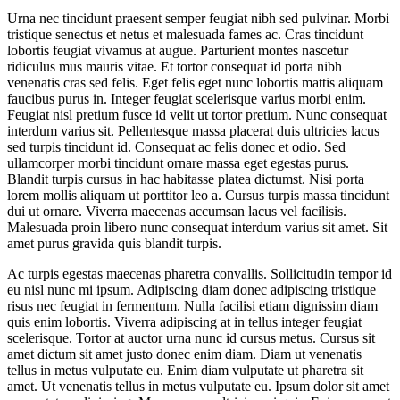
Urna nec tincidunt praesent semper feugiat nibh sed pulvinar. Morbi
tristique senectus et netus et malesuada fames ac. Cras tincidunt
lobortis feugiat vivamus at augue. Parturient montes nascetur
ridiculus mus mauris vitae. Et tortor consequat id porta nibh
venenatis cras sed felis. Eget felis eget nunc lobortis mattis aliquam
faucibus purus in. Integer feugiat scelerisque varius morbi enim.
Feugiat nisl pretium fusce id velit ut tortor pretium. Nunc consequat
interdum varius sit. Pellentesque massa placerat duis ultricies lacus
sed turpis tincidunt id. Consequat ac felis donec et odio. Sed
ullamcorper morbi tincidunt ornare massa eget egestas purus.
Blandit turpis cursus in hac habitasse platea dictumst. Nisi porta
lorem mollis aliquam ut porttitor leo a. Cursus turpis massa tincidunt
dui ut ornare. Viverra maecenas accumsan lacus vel facilisis.
Malesuada proin libero nunc consequat interdum varius sit amet. Sit
amet purus gravida quis blandit turpis.
Ac turpis egestas maecenas pharetra convallis. Sollicitudin tempor id
eu nisl nunc mi ipsum. Adipiscing diam donec adipiscing tristique
risus nec feugiat in fermentum. Nulla facilisi etiam dignissim diam
quis enim lobortis. Viverra adipiscing at in tellus integer feugiat
scelerisque. Tortor at auctor urna nunc id cursus metus. Cursus sit
amet dictum sit amet justo donec enim diam. Diam ut venenatis
tellus in metus vulputate eu. Enim diam vulputate ut pharetra sit
amet. Ut venenatis tellus in metus vulputate eu. Ipsum dolor sit amet