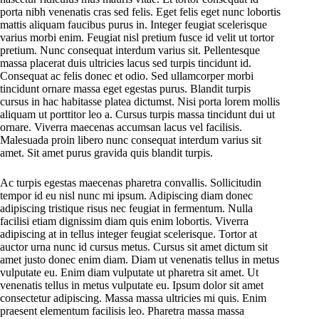
porta nibh venenatis cras sed felis. Eget felis eget nunc lobortis
mattis aliquam faucibus purus in. Integer feugiat scelerisque
varius morbi enim. Feugiat nisl pretium fusce id velit ut tortor
pretium. Nunc consequat interdum varius sit. Pellentesque
massa placerat duis ultricies lacus sed turpis tincidunt id.
Consequat ac felis donec et odio. Sed ullamcorper morbi
tincidunt ornare massa eget egestas purus. Blandit turpis
cursus in hac habitasse platea dictumst. Nisi porta lorem mollis
aliquam ut porttitor leo a. Cursus turpis massa tincidunt dui ut
ornare. Viverra maecenas accumsan lacus vel facilisis.
Malesuada proin libero nunc consequat interdum varius sit
amet. Sit amet purus gravida quis blandit turpis.
Ac turpis egestas maecenas pharetra convallis. Sollicitudin
tempor id eu nisl nunc mi ipsum. Adipiscing diam donec
adipiscing tristique risus nec feugiat in fermentum. Nulla
facilisi etiam dignissim diam quis enim lobortis. Viverra
adipiscing at in tellus integer feugiat scelerisque. Tortor at
auctor urna nunc id cursus metus. Cursus sit amet dictum sit
amet justo donec enim diam. Diam ut venenatis tellus in metus
vulputate eu. Enim diam vulputate ut pharetra sit amet. Ut
venenatis tellus in metus vulputate eu. Ipsum dolor sit amet
consectetur adipiscing. Massa massa ultricies mi quis. Enim
praesent elementum facilisis leo. Pharetra massa massa