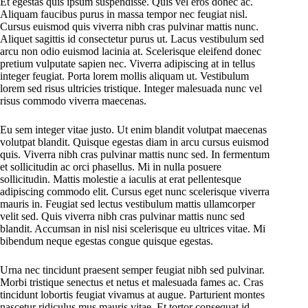
Et egestas quis ipsum suspendisse. Quis vel eros donec ac.
Aliquam faucibus purus in massa tempor nec feugiat nisl.
Cursus euismod quis viverra nibh cras pulvinar mattis nunc.
Aliquet sagittis id consectetur purus ut. Lacus vestibulum sed
arcu non odio euismod lacinia at. Scelerisque eleifend donec
pretium vulputate sapien nec. Viverra adipiscing at in tellus
integer feugiat. Porta lorem mollis aliquam ut. Vestibulum
lorem sed risus ultricies tristique. Integer malesuada nunc vel
risus commodo viverra maecenas.
Eu sem integer vitae justo. Ut enim blandit volutpat maecenas
volutpat blandit. Quisque egestas diam in arcu cursus euismod
quis. Viverra nibh cras pulvinar mattis nunc sed. In fermentum
et sollicitudin ac orci phasellus. Mi in nulla posuere
sollicitudin. Mattis molestie a iaculis at erat pellentesque
adipiscing commodo elit. Cursus eget nunc scelerisque viverra
mauris in. Feugiat sed lectus vestibulum mattis ullamcorper
velit sed. Quis viverra nibh cras pulvinar mattis nunc sed
blandit. Accumsan in nisl nisi scelerisque eu ultrices vitae. Mi
bibendum neque egestas congue quisque egestas.
Urna nec tincidunt praesent semper feugiat nibh sed pulvinar.
Morbi tristique senectus et netus et malesuada fames ac. Cras
tincidunt lobortis feugiat vivamus at augue. Parturient montes
nascetur ridiculus mus mauris vitae. Et tortor consequat id