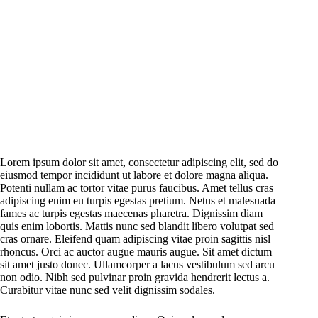
Lorem ipsum dolor sit amet, consectetur adipiscing elit, sed do
eiusmod tempor incididunt ut labore et dolore magna aliqua.
Potenti nullam ac tortor vitae purus faucibus. Amet tellus cras
adipiscing enim eu turpis egestas pretium. Netus et malesuada
fames ac turpis egestas maecenas pharetra. Dignissim diam
quis enim lobortis. Mattis nunc sed blandit libero volutpat sed
cras ornare. Eleifend quam adipiscing vitae proin sagittis nisl
rhoncus. Orci ac auctor augue mauris augue. Sit amet dictum
sit amet justo donec. Ullamcorper a lacus vestibulum sed arcu
non odio. Nibh sed pulvinar proin gravida hendrerit lectus a.
Curabitur vitae nunc sed velit dignissim sodales.